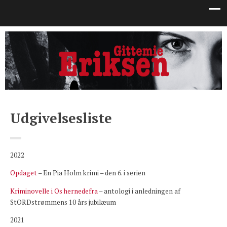
Udgivelsesliste
2022
Opdaget
– En Pia Holm krimi – den 6. i serien
Kriminovelle i Os hernedefra
– antologi i anledningen af
StORDstrømmens 10 års jubilæum
2021