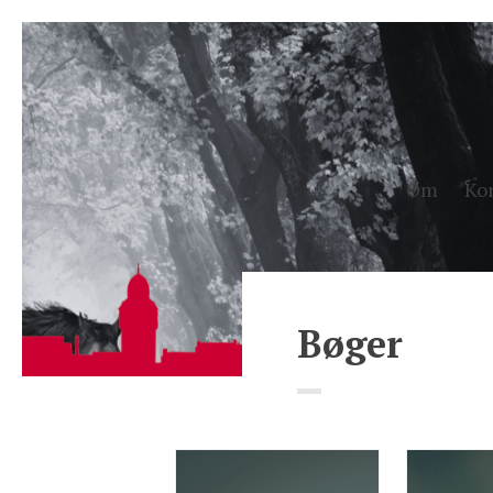
Om
Ko
Bøger