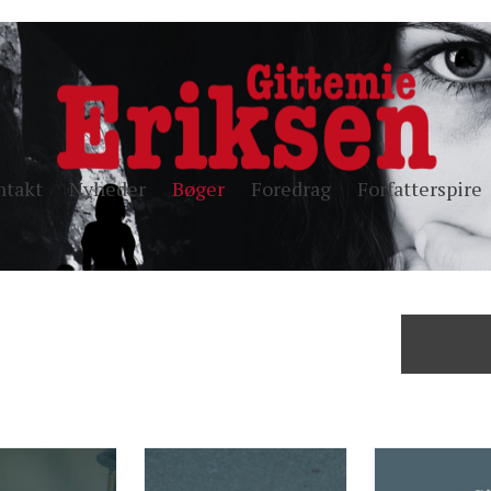
ntakt
Nyheder
Bøger
Foredrag
Forfatterspire