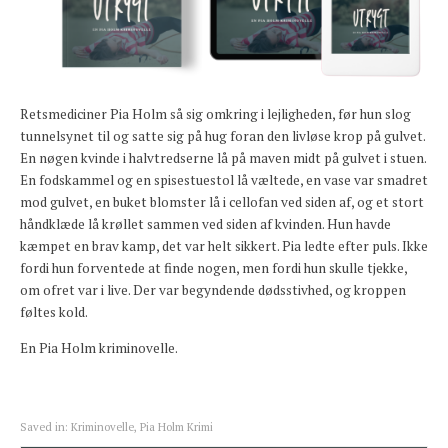
Retsmediciner Pia Holm så sig omkring i lejligheden, før hun slog
tunnelsynet til og satte sig på hug foran den livløse krop på gulvet.
En nøgen kvinde i halvtredserne lå på maven midt på gulvet i stuen.
En fodskammel og en spisestuestol lå væltede, en vase var smadret
mod gulvet, en buket blomster lå i cellofan ved siden af, og et stort
håndklæde lå krøllet sammen ved siden af kvinden. Hun havde
kæmpet en brav kamp, det var helt sikkert. Pia ledte efter puls. Ikke
fordi hun forventede at finde nogen, men fordi hun skulle tjekke,
om ofret var i live. Der var begyndende dødsstivhed, og kroppen
føltes kold.
En Pia Holm kriminovelle.
Saved in:
Kriminovelle
,
Pia Holm Krimi