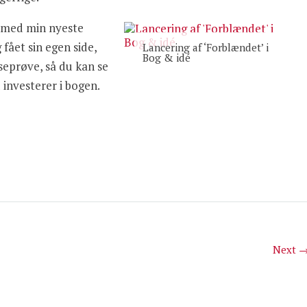
b med min nyeste
 fået sin egen side,
Lancering af ‘Forblændet’ i
Bog & idé
æseprøve, så du kan se
 investerer i bogen.
Next 