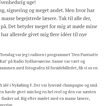
givenhedsrig uge!
ing, signering og meget andet. Men hvor har
masse begejstrede læsere. Tak til alle der,
se på. Det betyder meget for mig at møde mine
 har allerede givet mig flere idéer til nye
Torsdag var jeg i radioen i programmet ‘Den Pantsatte
Kat’ på Radio Sydhavsøerne. Sanne var vært og
sammen med fotografen til forsidebilledet, fik vi os en
 idé i Nykøbing F. Der var lyserød champagne og små
en havde givet min bog en hel reol og den var næsten
 flasker ud. Rig efter mødet med en masse læsere,
gerrige.