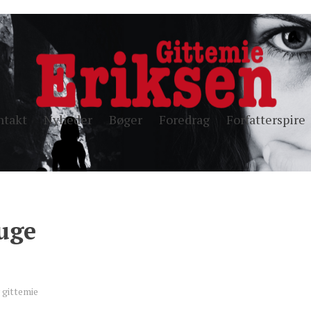
ntakt
Nyheder
Bøger
Foredrag
Forfatterspire
uge
y
gittemie