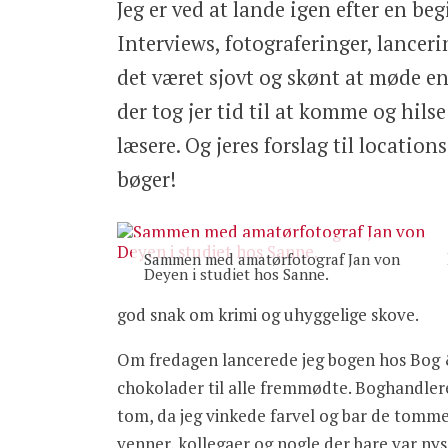
Jeg er ved at lande igen efter en be
Interviews, fotograferinger, lancer
det været sjovt og skønt at møde en 
der tog jer tid til at komme og hil
læsere. Og jeres forslag til locations
bøger!
Sammen med amatørfotograf Jan von
Deyen i studiet hos Sanne.
god snak om krimi og uhyggelige skove.
Om fredagen lancerede jeg bogen hos Bog &
chokolader til alle fremmødte. Boghandler
tom, da jeg vinkede farvel og bar de tomme
venner, kollegaer og nogle der bare var nys