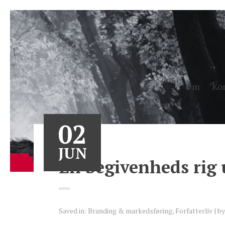
Om
Ko
02
JUN
En begivenheds rig 
Saved in:
Branding & markedsføring
,
Forfatterliv
b