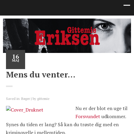
16
MAJ
Mens du venter…
Saved in:
Bøger
by
gittemie
Nu er der blot en uge til
Forsvundet
udkommer.
Synes du tiden er lang? Så kan du trøste dig med en
kriminovelle i mellemtiden.