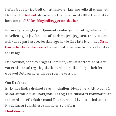
I efteråret blev jeg bedt om at skrive en kriminovelle til Hjemmet.
Det blev til
Druknet
, der udkom i Hjemmet nr. 50/2014. Har du ikke
hørt om det?
Så læs blogindlægget om det her.
Fornyeligt spurgte jeg Hjemmets redaktør om rettighederne til
novellen og da jeg fandt ud af, at dem ejede jeg, tænkte jeg at der
nok var et par læsere, der ikke lige havde fået fat i Hjemmet.
Så nu
kan du hente den hos saxo.
Den er gratis den næste uge, så tøv ikke
for længe.
Den version, der blev bragt i Hjemmet, var lidt kortere, fordi der
var et vist antal tegn jeg skulle overholde – ikke nogen helt let
opgave! Detaljerne er tilbage i denne version.
Om Druknet
En kvinde findes druknet i svømmehallen i Nykøbing F. Alt tyder på
at der er tale om et uheld, indtil Pia og Lars tilfældigt kommer til at
tale med den efterladte mand. Det bliver med livet som indsats, da
Pia deltager i en stillesvømning en sen aften.
Hent den her.